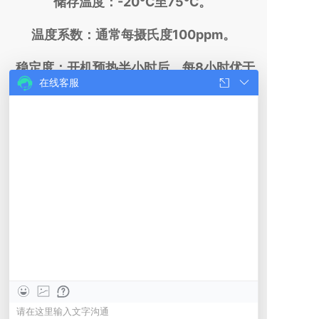
储存温度：-20℃至75℃。
温度系数：通常每摄氏度100ppm。
稳定度：开机预热半小时后，每8小时优于
在线客服
0.1%。
湿度：10-70%无结露。
电压、电流显示： 四位数码管，电压精度
±(0.3%+1)，电流精度±(4%+3)。
外形尺寸： 宽492mm，高110mm，深
360mm。
重量：≈10kg。